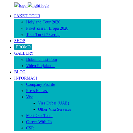
PAKET TOUR
Holyland Tour 2026
Paket Ziarah Eropa 2026
Tour Turki 7 Gereja
SHOP
PROMO
GALLERY
Dokumentasi Foto
Video Perjalanan
BLOG
INFORMASI
Company Profile
Press Release
Visa
Visa Dubai (UAE)
Other Visa Services
Meet Our Team
Career With Us
CSR