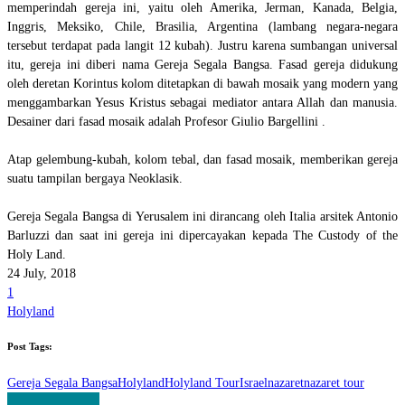
memperindah gereja ini, yaitu oleh Amerika, Jerman, Kanada, Belgia,
Inggris, Meksiko, Chile, Brasilia, Argentina (lambang negara-negara
tersebut terdapat pada langit 12 kubah). Justru karena sumbangan universal
itu, gereja ini diberi nama Gereja Segala Bangsa. Fasad gereja didukung
oleh deretan Korintus kolom ditetapkan di bawah mosaik yang modern yang
menggambarkan Yesus Kristus sebagai mediator antara Allah dan manusia.
Desainer dari fasad mosaik adalah Profesor Giulio Bargellini .
Atap gelembung-kubah, kolom tebal, dan fasad mosaik, memberikan gereja
suatu tampilan bergaya Neoklasik.
Gereja Segala Bangsa di Yerusalem ini dirancang oleh Italia arsitek Antonio
Barluzzi dan saat ini gereja ini dipercayakan kepada The Custody of the
Holy Land.
24 July, 2018
1
Holyland
Post Tags:
Gereja Segala Bangsa
Holyland
Holyland Tour
Israel
nazaret
nazaret tour