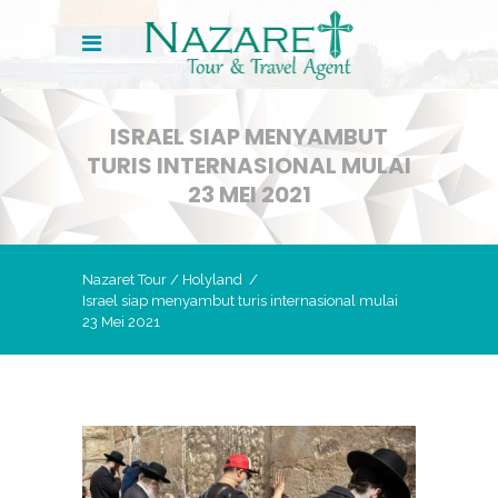
ISRAEL SIAP MENYAMBUT
TURIS INTERNASIONAL MULAI
23 MEI 2021
Nazaret Tour
/
Holyland
/
Israel siap menyambut turis internasional mulai
23 Mei 2021