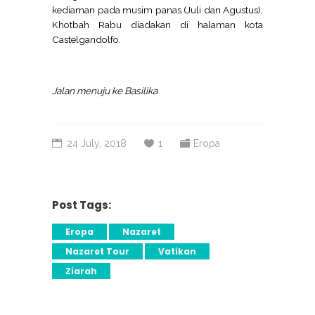
kediaman pada musim panas (Juli dan Agustus),
Khotbah Rabu diadakan di halaman kota
Castelgandolfo.
Jalan menuju ke Basilika
24 July, 2018
1
Eropa
Post Tags:
Eropa
Nazaret
Nazaret Tour
Vatikan
Ziarah