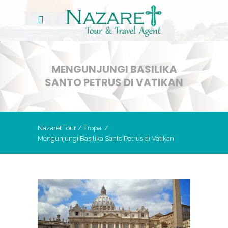
MENGUNJUNGI BASILIKA
SANTO PETRUS DI VATIKAN
Nazaret Tour
/
Eropa
/
Mengunjungi Basilika Santo Petrus di Vatikan