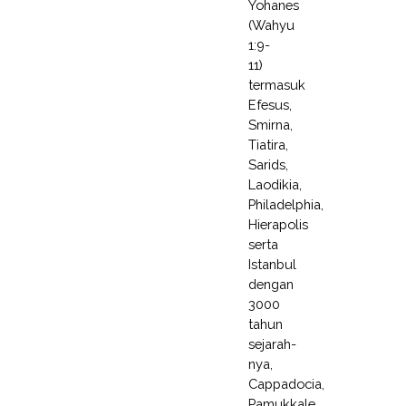
Yohanes
(Wahyu
1:9-
11)
termasuk
Efesus,
Smirna,
Tiatira,
Sarids,
Laodikia,
Philadelphia,
Hierapolis
serta
Istanbul
dengan
3000
tahun
sejarah-
nya,
Cappadocia,
Pamukkale