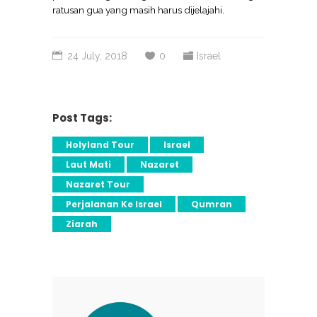
ratusan gua yang masih harus dijelajahi.
24 July, 2018
0
Israel
Post Tags:
Holyland Tour
Israel
Laut Mati
Nazaret
Nazaret Tour
Perjalanan Ke Israel
Qumran
Ziarah