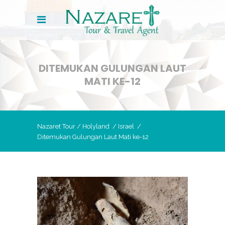
DITEMUKAN GULUNGAN LAUT
MATI KE-12
Nazaret Tour
/
Holyland
/
Israel
/
Ditemukan Gulungan Laut Mati ke-12