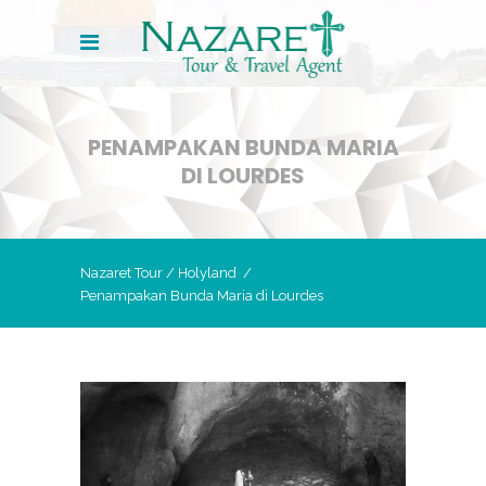
PENAMPAKAN BUNDA MARIA
DI LOURDES
Nazaret Tour
/
Holyland
/
Penampakan Bunda Maria di Lourdes