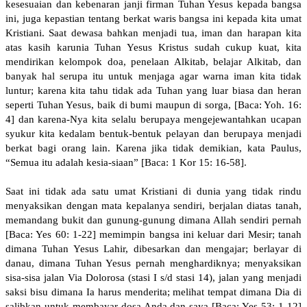
kesesuaian dan kebenaran janji firman Tuhan Yesus kepada bangsa
ini, juga kepastian tentang berkat waris bangsa ini kepada kita umat
Kristiani. Saat dewasa bahkan menjadi tua, iman dan harapan kita
atas kasih karunia Tuhan Yesus Kristus sudah cukup kuat, kita
mendirikan kelompok doa, penelaan Alkitab, belajar Alkitab, dan
banyak hal serupa itu untuk menjaga agar warna iman kita tidak
luntur; karena kita tahu tidak ada Tuhan yang luar biasa dan heran
seperti Tuhan Yesus, baik di bumi maupun di sorga, [Baca: Yoh. 16:
4] dan karena-Nya kita selalu berupaya mengejewantahkan ucapan
syukur kita kedalam bentuk-bentuk pelayan dan berupaya menjadi
berkat bagi orang lain. Karena jika tidak demikian, kata Paulus,
“Semua itu adalah kesia-siaan” [Baca: 1 Kor 15: 16-58].
Saat ini tidak ada satu umat Kristiani di dunia yang tidak rindu
menyaksikan dengan mata kepalanya sendiri, berjalan diatas tanah,
memandang bukit dan gunung-gunung dimana Allah sendiri pernah
[Baca: Yes 60: 1-22] memimpin bangsa ini keluar dari Mesir; tanah
dimana Tuhan Yesus Lahir, dibesarkan dan mengajar; berlayar di
danau, dimana Tuhan Yesus pernah menghardiknya; menyaksikan
sisa-sisa jalan Via Dolorosa (stasi I s/d stasi 14), jalan yang menjadi
saksi bisu dimana Ia harus menderita; melihat tempat dimana Dia di
salibkan untuk membayar dosa Anda dan saya [Baca: Yes 53: 1-12]