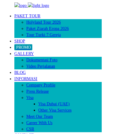
PAKET TOUR
Holyland Tour 2026
Paket Ziarah Eropa 2026
Tour Turki 7 Gereja
SHOP
PROMO
GALLERY
Dokumentasi Foto
Video Perjalanan
BLOG
INFORMASI
Company Profile
Press Release
Visa
Visa Dubai (UAE)
Other Visa Services
Meet Our Team
Career With Us
CSR