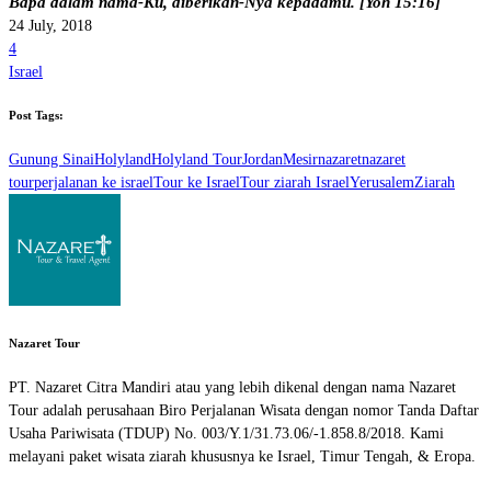
Bapa dalam nama-Ku, diberikan-Nya kepadamu. [Yoh 15:16]
24 July, 2018
4
Israel
Post Tags:
Gunung Sinai
Holyland
Holyland Tour
Jordan
Mesir
nazaret
nazaret
tour
perjalanan ke israel
Tour ke Israel
Tour ziarah Israel
Yerusalem
Ziarah
Nazaret Tour
PT. Nazaret Citra Mandiri atau yang lebih dikenal dengan nama Nazaret
Tour adalah perusahaan Biro Perjalanan Wisata dengan nomor Tanda Daftar
Usaha Pariwisata (TDUP) No. 003/Y.1/31.73.06/-1.858.8/2018. Kami
melayani paket wisata ziarah khususnya ke Israel, Timur Tengah, & Eropa.