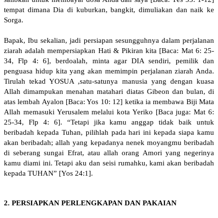
tempat dimana Dia di kuburkan, bangkit, dimuliakan dan naik ke
Sorga.
Bapak, Ibu sekalian, jadi persiapan sesungguhnya dalam perjalanan
ziarah adalah mempersiapkan Hati & Pikiran kita [Baca: Mat 6: 25-
34, Flp 4: 6], berdoalah, minta agar DIA sendiri, pemilik dan
penguasa hidup kita yang akan memimpin perjalanan ziarah Anda.
Tirulah tekad YOSUA ,satu-satunya manusia yang dengan kuasa
Allah dimampukan menahan matahari diatas Gibeon dan bulan, di
atas lembah Ayalon [Baca: Yos 10: 12] ketika ia membawa Biji Mata
Allah memasuki Yerusalem melalui kota Yeriko [Baca juga: Mat 6:
25-34, Flp 4: 6]. “Tetapi jika kamu anggap tidak baik untuk
beribadah kepada Tuhan, pilihlah pada hari ini kepada siapa kamu
akan beribadah; allah yang kepadanya nenek moyangmu beribadah
di seberang sungai Efrat, atau allah orang Amori yang negerinya
kamu diami ini. Tetapi aku dan seisi rumahku, kami akan beribadah
kepada TUHAN” [Yos 24:1].
2. PERSIAPKAN PERLENGKAPAN DAN PAKAIAN