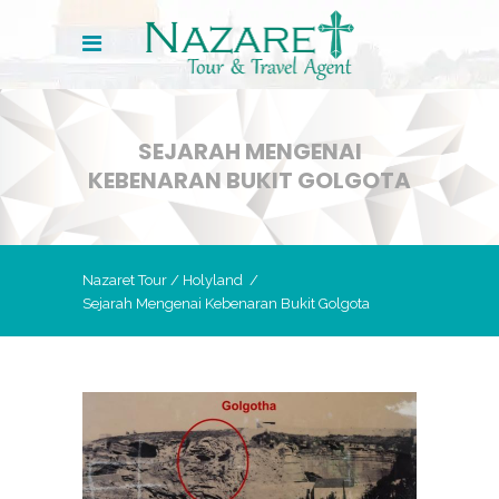
SEJARAH MENGENAI
KEBENARAN BUKIT GOLGOTA
Nazaret Tour
/
Holyland
/
Sejarah Mengenai Kebenaran Bukit Golgota