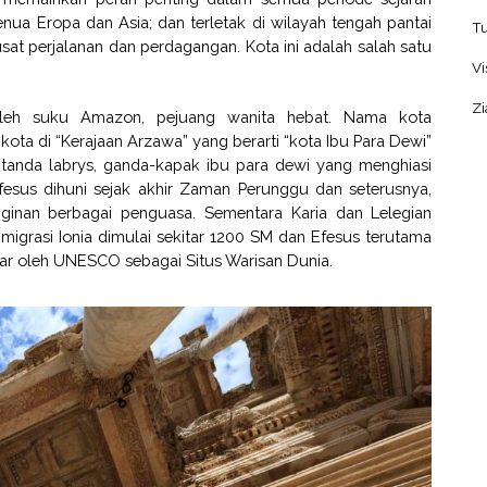
Benua Eropa dan Asia; dan terletak di wilayah tengah pantai
Tu
at perjalanan dan perdagangan. Kota ini adalah salah satu
Vi
Zi
oleh suku Amazon, pejuang wanita hebat. Nama kota
kota di “Kerajaan Arzawa” yang berarti “kota Ibu Para Dewi”
tanda labrys, ganda-kapak ibu para dewi yang menghiasi
 Efesus dihuni sejak akhir Zaman Perunggu dan seterusnya,
inginan berbagai penguasa. Sementara Karia dan Lelegian
migrasi Ionia dimulai sekitar 1200 SM dan Efesus terutama
aftar oleh UNESCO sebagai Situs Warisan Dunia.