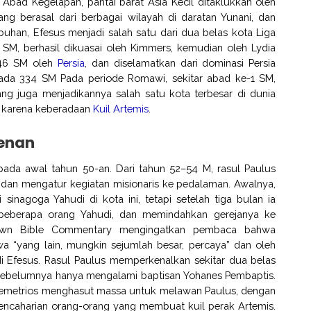
 Abad Kegelapan, pantai barat Asia Kecil ditaklukkan oleh
g berasal dari berbagai wilayah di daratan Yunani, dan
buhan, Efesus menjadi salah satu dari dua belas kota Liga
7 SM, berhasil dikuasai oleh Kimmers, kemudian oleh Lydia
546 SM oleh
Persia
, dan diselamatkan dari dominasi Persia
ada 334 SM Pada periode Romawi, sekitar abad ke-1 SM,
yang juga menjadikannya salah satu kota terbesar di dunia
al karena keberadaan
Kuil Artemis
.
tenan
pada awal tahun 50-an. Dari tahun 52–54 M, rasul Paulus
 dan mengatur kegiatan misionaris ke pedalaman. Awalnya,
sinagoga Yahudi di kota ini, tetapi setelah tiga bulan ia
a beberapa orang Yahudi, dan memindahkan gerejanya ke
Brown Bible Commentary mengingatkan pembaca bahwa
a “yang lain, mungkin sejumlah besar, percaya” dan oleh
 di Efesus. Rasul Paulus memperkenalkan sekitar dua belas
sebelumnya hanya mengalami baptisan Yohanes Pembaptis.
 Demetrios menghasut massa untuk melawan Paulus, dengan
caharian orang-orang yang membuat kuil perak Artemis.