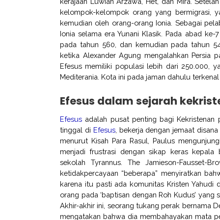
kerajaan Luwian Arzawa, Het, dan Mira. Setelah
kelompok-kelompok orang yang bermigrasi, yan
kemudian oleh orang-orang Ionia. Sebagai pela
Ionia selama era Yunani Klasik. Pada abad ke-
pada tahun 560, dan kemudian pada tahun 
ketika Alexander Agung mengalahkan Persia p
Efesus memiliki populasi lebih dari 250.000, 
Mediterania. Kota ini pada jaman dahulu terken
Efesus dalam sejarah kekris
Efesus
adalah pusat penting bagi Kekristenan 
tinggal di
Efesus
, bekerja dengan jemaat disana
menurut Kisah Para Rasul, Paulus mengunjungi 
menjadi frustrasi dengan sikap keras kepal
sekolah Tyrannus. The Jamieson-Fausset-
ketidakpercayaan “beberapa” menyiratkan bahw
karena itu pasti ada komunitas Kristen Yahudi
orang pada ‘baptisan dengan Roh Kudus’ yang 
Akhir-akhir ini, seorang tukang perak bernama
mengatakan bahwa dia membahayakan mata pen