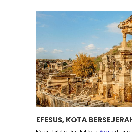
EFESUS, KOTA BERSEJERAH
Efesus, terletak di dekat kota
Selçuk
di Izmi