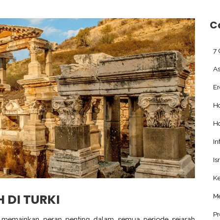
C
7 
As
E
H
H
In
Is
Ke
 DI TURKI
Me
Pr
r, memainkan peran penting dalam semua periode sejarah