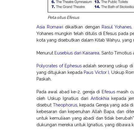
Peta situs Efesus
Asia Romawi
dikaitkan dengan
Rasul Yohanes
,
Yohanes mungkin telah ditulis di Efesus pada p
kota yang disebutkan dalam Kitab Wahyu, yang 
Menurut
Eusebius dari Kaisarea
, Santo Timotius
Polycrates of Ephesus
adalah seorang uskup di 
yang ditujukan kepada
Paus Victor I
, Uskup Rom
Paskah.
Pada awal abad ke-2, gereja di
Efesus
masih cu
oleh Uskup Ignatius dari
Antiokhia
kepada jema
disebut
Theophorus
, kepada Gereja yang ada di 
kebesaran dan kepenuhan Allah Bapa, dan dite
untuk kemuliaan yang abadi dan tidak berubah”
dukungan mereka untuk Ignatius, yang dibawa k