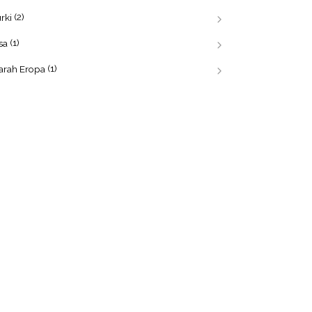
(2)
rki
(1)
sa
(1)
arah Eropa