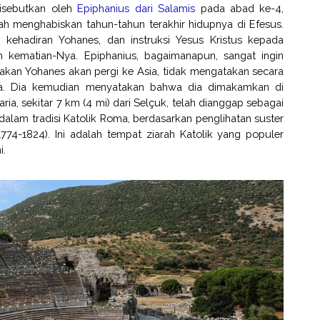
disebutkan oleh
Epiphanius dari Salamis
pada abad ke-4,
 menghabiskan tahun-tahun terakhir hidupnya di Efesus.
kehadiran Yohanes, dan instruksi Yesus Kristus kepada
h kematian-Nya. Epiphanius, bagaimanapun, sangat ingin
kan Yohanes akan pergi ke Asia, tidak mengatakan secara
a. Dia kemudian menyatakan bahwa dia dimakamkan di
a, sekitar 7 km (4 mi) dari Selçuk, telah dianggap sebagai
 dalam tradisi Katolik Roma, berdasarkan penglihatan suster
74-1824). Ini adalah tempat ziarah Katolik yang populer
i.