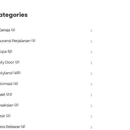
ategories
(1)
Gereja
(1)
uransi Perjalanan
(9)
ropa
(2)
oly Door
(48)
olyland
(4)
formasi
(21)
rael
(2)
saksian
(2)
sir
(4)
ess Release