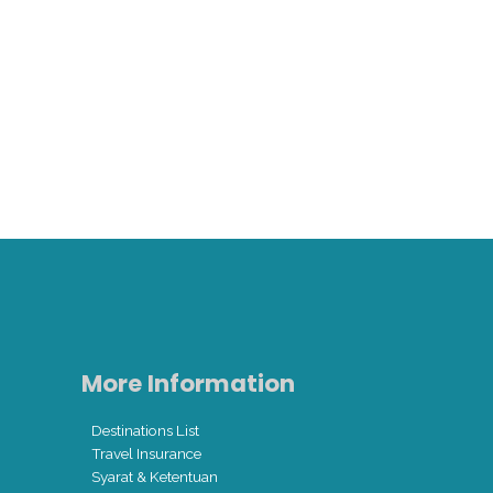
s
More Information
Destinations List
Travel Insurance
Syarat & Ketentuan