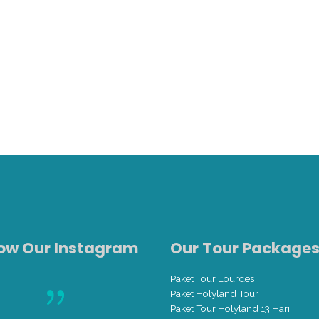
low Our Instagram
Our Tour Package
Paket Tour Lourdes
Paket Holyland Tour
Paket Tour Holyland 13 Hari