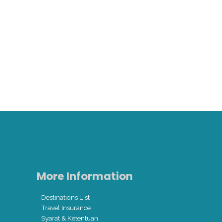
s
More Information
Destinations List
Travel Insurance
Syarat & Ketentuan