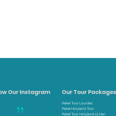
low Our Instagram
Our Tour Package
Paket Tour Lourdes
Paket Holyland Tour
Paket Tour Holyland 13 Hari