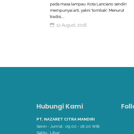
pada masa lampau. Kota Lanciano sendiri
mempunyai arti, yakni 'tombak'. Menurut
tradisi,...
12 August, 2018
Hubungi Kami
Fol
PT. NAZARET CITRA MANDIRI
Senin - Jum'at : 09.00 - 18.00 WIB
Sabtu : Libur